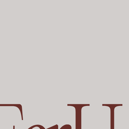
ИП ЧУГУНОВА В.А. ИНН 760220516535